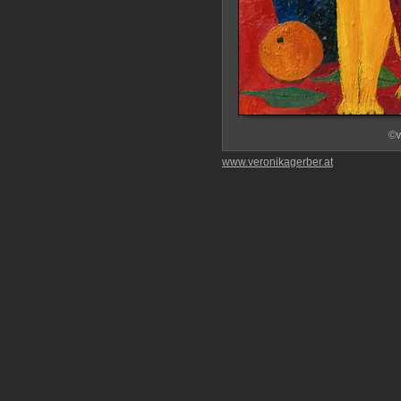
©w
www.veronikagerber.at