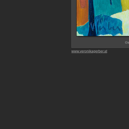
©w
www.veronikagerber.at